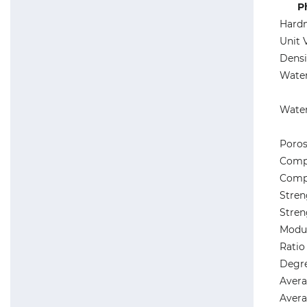
P
Hard
Unit 
Densi
Water
Water
Poros
Compr
Compr
Stren
Stren
Modul
Ratio 
Degre
Avera
Avera