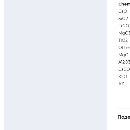
Chemi
CaO
SiO2
Fe2O
MgO
TlO2
Other
MgO
A12O
CaCO
K2O
AZ
Поде