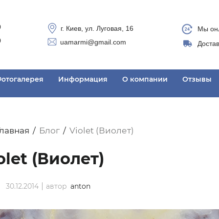
0
г. Киев, ул. Луговая, 16
Мы онл
0
uamarmi@gmail.com
Достав
отогалерея
Информация
О компании
Отзывы
Главная
Блог
Violet (Виолет)
olet (Виолет)
30.12.2014
автор
anton