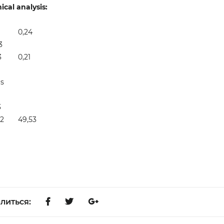
cal analysis:
0,24
3
3
0,21
s
3
2
49,53
литься: