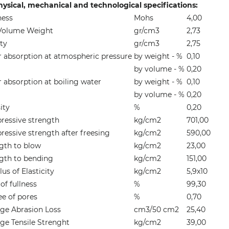
hysical, mechanical and technological specifications:
ness
Mohs
4,00
Volume Weight
gr/cm3
2,73
ty
gr/cm3
2,75
 absorption at atmospheric pressure
by weight - %
0,10
by volume - %
0,20
 absorption at boiling water
by weight - %
0,10
by volume - %
0,20
ity
%
0,20
essive strength
kg/cm2
701,00
essive strength after freesing
kg/cm2
590,00
gth to blow
kg/cm2
23,00
gth to bending
kg/cm2
151,00
us of Elasticity
kg/cm2
5,9x10
of fullness
%
99,30
e of pores
%
0,70
ge Abrasion Loss
cm3/50 cm2
25,40
ge Tensile Strenght
kg/cm2
39,00