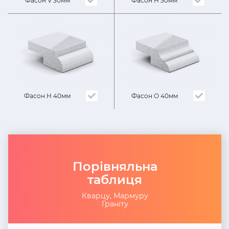
Фасон H 30мм
Фасон V 30мм
Фасон H 40мм
Фасон O 40мм
Порівняльна
таблиця
Кварцу, Мармуру
Граніту