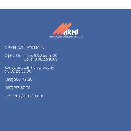
Позитивні якості гранітних стільниць:
Термостійкі, не деформуються внаслідок
необачно поставленої гарячої каструлі
Матеріал відмінно полірується, завдяки чому
поверхня набуває ідеального глянцевого
блиску. Це ще одна корисна властивість, яка
користується популярністю серед
г. Киев, ул. Луговая, 16
дизайнерів та архітекторів
Полірована поверхня має низьке
Офис: Пн - Пт: с 8:00 до 18:00
вологопоглинання. Це перешкоджає
Сб: с 10:00 до 16:00
утворенню плям та скупченню
Консультация по телефону
мікроорганізмів, наділяючи стільниці з
с 8:00 до 22:00
граніту гігієнічними властивостями
(099) 500-43-20
Несприйнятливі до впливу прямих сонячних
променів. Тому колір кам’яної поверхні
(067) 197-87-70
залишається насиченим, не вигоряє, а
новизна поверхні зберігається довгі роки
uamarmi@gmail.com
Стільниці з граніту за
найнижчою ціною в Києві
Гранітні стільниці відповідають ступеню